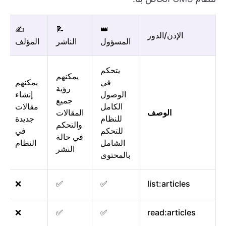
✍️
📝
👑
الإذن/الدور
المسؤول
الناشر
المؤلف
يتحكم
يمكنهم
في
يمكنهم
رؤية
الوصول
إنشاء
جميع
الكامل
مقالات
الوصف
المقالات
للنظام
جديدة
والتحكم
للتحكم
في
في حالة
الشامل
النظام
النشر
بالمحتوى
❌
✅
✅
list:articles
❌
✅
✅
read:articles