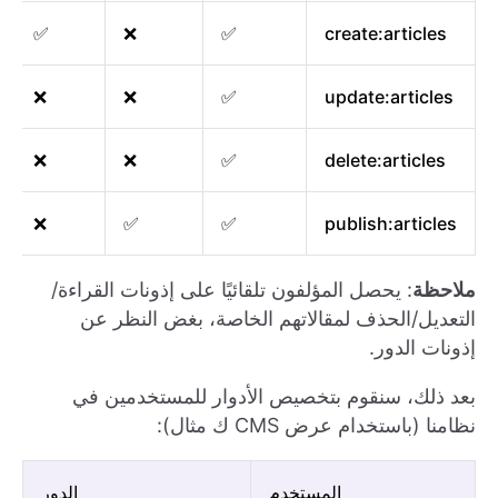
✅
❌
✅
create:articles
❌
❌
✅
update:articles
❌
❌
✅
delete:articles
❌
✅
✅
publish:articles
ملاحظة
: يحصل المؤلفون تلقائيًا على إذونات القراءة/
التعديل/الحذف لمقالاتهم الخاصة، بغض النظر عن
إذونات الدور.
بعد ذلك، سنقوم بتخصيص الأدوار للمستخدمين في
نظامنا (باستخدام عرض CMS ك مثال):
المستخدم
الدور