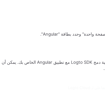
حدة" وحدد بطاقة "Angular".
بعد ذلك، يجب أن ترى دليلاً تفاعليًا يرشدك خلال عملية دمج Logto SDK مع تطبيق Angular الخاص بك. يمكن أن
لـ Logto Cloud