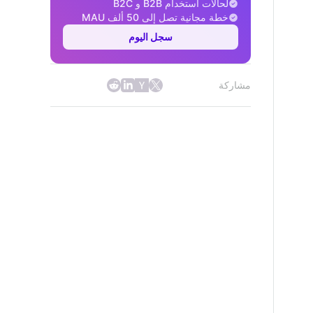
لحالات استخدام B2B و B2C
خطة مجانية تصل إلى 50 ألف MAU
سجل اليوم
مشاركة