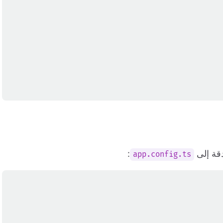
:
app.config.ts