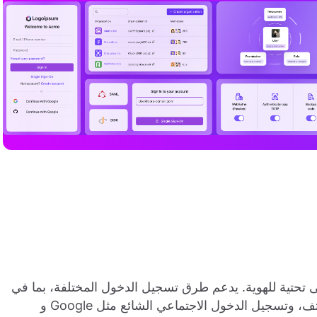
توح المصدر لـ Auth0 لبناء بنى تحتية للهوية. يدعم طرق تسجيل الدخول المختلفة، بما في
ذلك اسم المستخدم، البريد الإلكتروني، رقم الهاتف، وتسجيل الدخول الاجتماعي الشائع مثل Google و