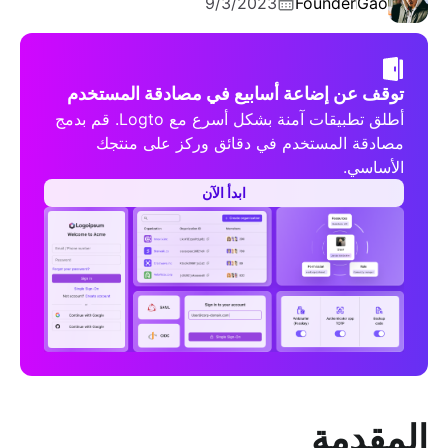
9/3/2023
Founder
Gao
توقف عن إضاعة أسابيع في مصادقة المستخدم
أطلق تطبيقات آمنة بشكل أسرع مع Logto. قم بدمج
مصادقة المستخدم في دقائق وركز على منتجك
الأساسي.
ابدأ الآن
المقدمة