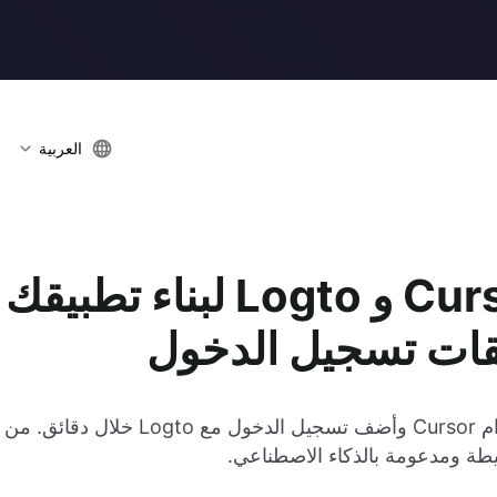
العربية
كود Vibe باستخدام Cursor و Logto لبناء تطبيقك
قات تسجيل الدخول
تعلم كيف تبرمج تطبيق معرض صور بسرعة باستخدام Cursor وأضف تسجيل الدخول مع Logto خلال دقائق. من
طة ومدعومة بالذكاء الاصطناعي.