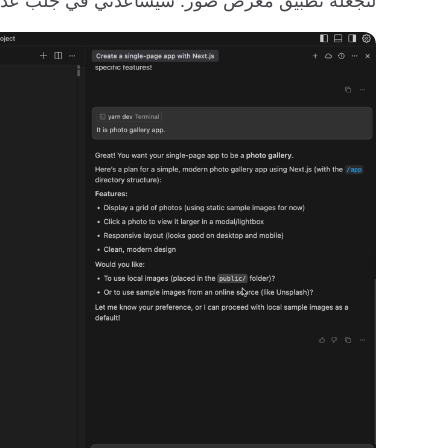
لنجعله تطبيق معرض صور. سيساعدني في جلب عدة صور من Unsplash وتنظي