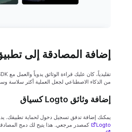
إضافة المصادقة إلى تطب
من الذكاء الاصطناعي لجعل العملية أكثر سلاسة وس
إضافة وثائق Logto كسياق
يمكنك إضافة تدفق تسجيل دخول لحماية تطبيقك. يدعم Cursor الطلبات الواعية بالسياق، لذا يمكنك
Logto
كمصدر مرجعي. هذا يتيح لك دمج المصادقة