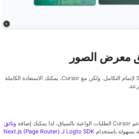
يق معرض الصور
تقليدياً، كان عليك قراءة الوثائق يدوياً والعمل مع SDK لإتمام التكامل. ولكن مع Cursor، يمكنك الاستفادة الكاملة
رعة.
 إضافة
وثائق
 بسهولة باستخدام
Logto SDK لـ Next.js (Page Router)