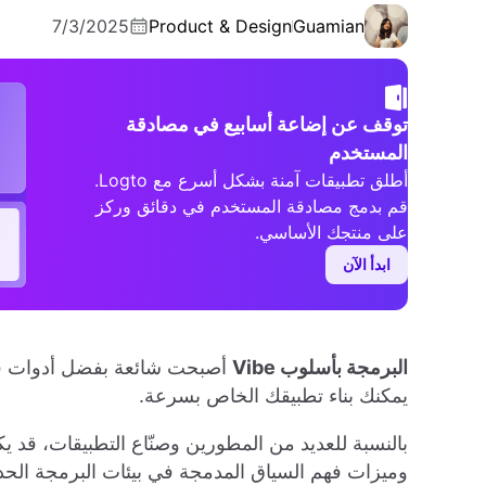
7/3/2025
Product & Design
Guamian
توقف عن إضاعة أسابيع في مصادقة
المستخدم
أطلق تطبيقات آمنة بشكل أسرع مع Logto.
قم بدمج مصادقة المستخدم في دقائق وركز
على منتجك الأساسي.
ابدأ الآن
البرمجة بأسلوب Vibe
أصبحت شائعة بفضل أدوات ق
يمكنك بناء تطبيقك الخاص بسرعة.
بالنسبة للعديد من المطورين وصنّاع التطبيقات، قد ي