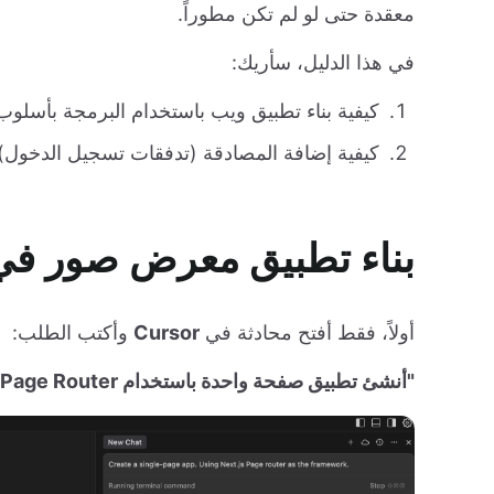
معقدة حتى لو لم تكن مطوراً.
في هذا الدليل، سأريك:
كيفية بناء تطبيق ويب باستخدام البرمجة بأسلوب Vibe في Cursor
كيفية إضافة المصادقة (تدفقات تسجيل الدخول) مع Logto لحماية مح
بناء تطبيق معرض صور في ursor
أولاً، فقط أفتح محادثة في
Cursor
وأكتب الطلب:
"أنشئ تطبيق صفحة واحدة باستخدام Next.js Page Router."