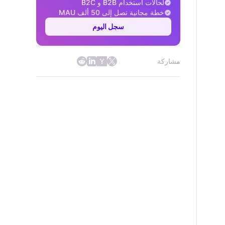
لحالات استخدام B2B و B2C
خطة مجانية تصل إلى 50 ألف MAU
سجل اليوم
مشاركة