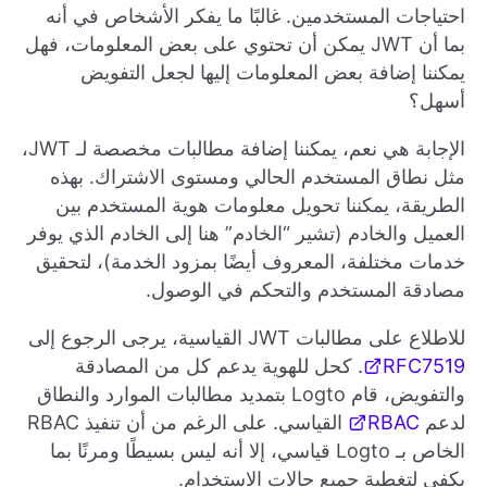
احتياجات المستخدمين. غالبًا ما يفكر الأشخاص في أنه
بما أن JWT يمكن أن تحتوي على بعض المعلومات، فهل
يمكننا إضافة بعض المعلومات إليها لجعل التفويض
أسهل؟
الإجابة هي نعم، يمكننا إضافة مطالبات مخصصة لـ JWT،
مثل نطاق المستخدم الحالي ومستوى الاشتراك. بهذه
الطريقة، يمكننا تحويل معلومات هوية المستخدم بين
العميل والخادم (تشير “الخادم” هنا إلى الخادم الذي يوفر
خدمات مختلفة، المعروف أيضًا بمزود الخدمة)، لتحقيق
مصادقة المستخدم والتحكم في الوصول.
للاطلاع على مطالبات JWT القياسية، يرجى الرجوع إلى
RFC7519
. كحل للهوية يدعم كل من المصادقة
والتفويض، قام Logto بتمديد مطالبات الموارد والنطاق
لدعم
RBAC
القياسي. على الرغم من أن تنفيذ RBAC
الخاص بـ Logto قياسي، إلا أنه ليس بسيطًا ومرنًا بما
يكفي لتغطية جميع حالات الاستخدام.