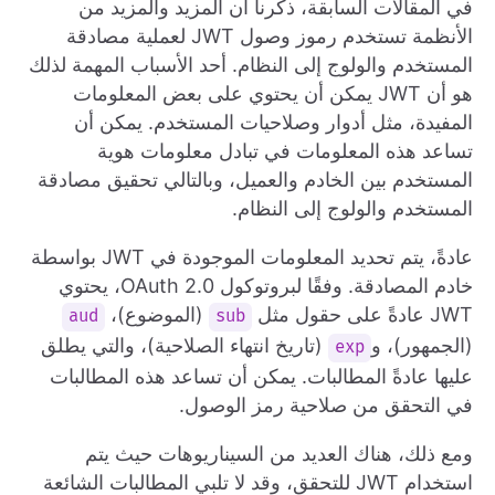
في المقالات السابقة، ذكرنا أن المزيد والمزيد من
الأنظمة تستخدم رموز وصول JWT لعملية مصادقة
المستخدم والولوج إلى النظام. أحد الأسباب المهمة لذلك
هو أن JWT يمكن أن يحتوي على بعض المعلومات
المفيدة، مثل أدوار وصلاحيات المستخدم. يمكن أن
تساعد هذه المعلومات في تبادل معلومات هوية
المستخدم بين الخادم والعميل، وبالتالي تحقيق مصادقة
المستخدم والولوج إلى النظام.
عادةً، يتم تحديد المعلومات الموجودة في JWT بواسطة
خادم المصادقة. وفقًا لبروتوكول OAuth 2.0، يحتوي
JWT عادةً على حقول مثل
(الموضوع)،
aud
sub
(الجمهور)، و
(تاريخ انتهاء الصلاحية)، والتي يطلق
exp
عليها عادةً المطالبات. يمكن أن تساعد هذه المطالبات
في التحقق من صلاحية رمز الوصول.
ومع ذلك، هناك العديد من السيناريوهات حيث يتم
استخدام JWT للتحقق، وقد لا تلبي المطالبات الشائعة