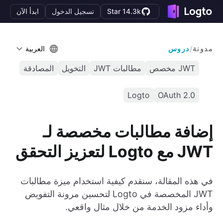
Star 14.3k
تسجيل الدخول
ابدأ الآن
مدونة
/
دروس
العربية
JWT مخصص
مطالبات JWT
التخويل
المصادقة
Logto
OAuth 2.0
إضافة مطالبات مخصصة لـ
JWT مع Logto لتعزيز التحقق
في هذه المقالة، سنقدم كيفية استخدام ميزة مطالبات
JWT المخصصة في Logto لتحسين مرونة التفويض
وأداء مزود الخدمة من خلال مثال واقعي.