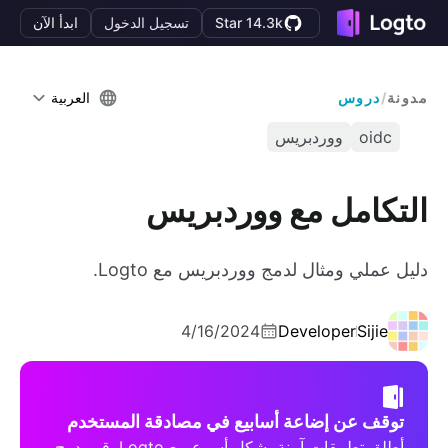
Star 14.3k
تسجيل الدخول
ابدأ الآن
مدونة
/
دروس
العربية
oidc
ووردبريس
التكامل مع ووردبريس
دليل عملي ومثال لدمج ووردبريس مع Logto.
4/16/2024
Developer
Sijie
توقف عن إضاعة أسابيع في مصادقة المستخدم
أطلق تطبيقات آمنة بشكل أسرع مع Logto. قم بدمج