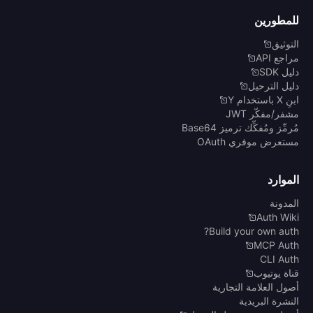
للمطورين
التوثيق
مراجع API
دليل SDK
دليل الترحيل
ابنِ X باستخدام Y
مشفر/مفكّر JWT
مُرمِّز ومُفكِّك ترميز Base64
مستعرض موفري OAuth
الموارد
المدونة
Auth Wiki
Build your own auth?
MCP Auth
CLI Auth
قناة يوتيوب
أصول العلامة التجارية
النشرة البريدية