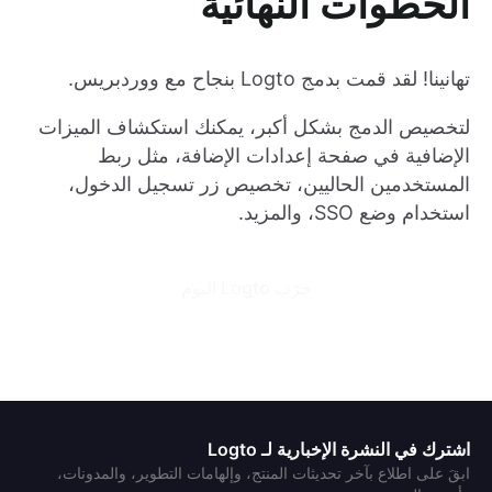
الخطوات النهائية
تهانينا! لقد قمت بدمج Logto بنجاح مع ووردبريس.
لتخصيص الدمج بشكل أكبر، يمكنك استكشاف الميزات
الإضافية في صفحة إعدادات الإضافة، مثل ربط
المستخدمين الحاليين، تخصيص زر تسجيل الدخول،
استخدام وضع SSO، والمزيد.
جرّب Logto اليوم
اشترك في النشرة الإخبارية لـ Logto
ابقَ على اطلاع بآخر تحديثات المنتج، وإلهامات التطوير، والمدونات،