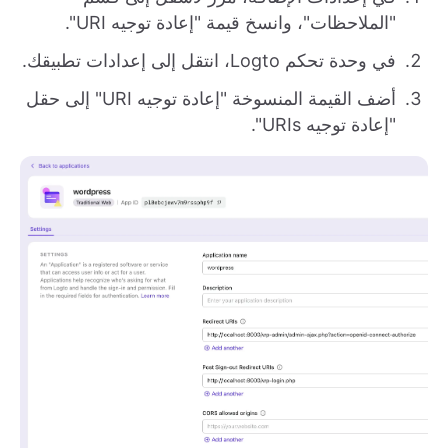
"الملاحظات"، وانسخ قيمة "إعادة توجيه URI".
في وحدة تحكم Logto، انتقل إلى إعدادات تطبيقك.
أضف القيمة المنسوخة "إعادة توجيه URI" إلى حقل
"إعادة توجيه URIs".