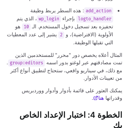
: هذه السطر يربط وظيفة
add_action
بإجراء
، الذي يتم
wp_login
logto_handler
تحفيزه بعد تسجيل دخول المستخدم. الـ
هو
10
الأولوية (الافتراضية)، و
يشير إلى عدد المعطيات
2
التي تقبلها الوظيفة.
المثال أعلاه يخصص دور "محرر" للمستخدمين الذين
تمت مصادقتهم عبر لوغتو بدور اسمه
.
group:editors
مع ذلك، في سيناريو واقعي، ستحتاج لتطبيق أنواع أكثر
من تعيينات الأدوار.
يمكنك العثور على قائمة بأدوار وأدوار ووردبريس
وقدراتها
هنا
.
الخطوة 4: اختبار الإعداد الخاص
بك