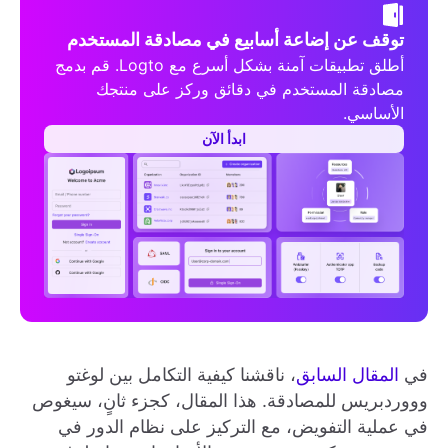
توقف عن إضاعة أسابيع في مصادقة المستخدم
أطلق تطبيقات آمنة بشكل أسرع مع Logto. قم بدمج
مصادقة المستخدم في دقائق وركز على منتجك
الأساسي.
ابدأ الآن
في
المقال السابق
، ناقشنا كيفية التكامل بين لوغتو
وووردبريس للمصادقة. هذا المقال، كجزء ثانٍ، سيغوص
في عملية التفويض، مع التركيز على نظام الدور في