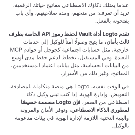
عندما يمتلك ذكاؤك الاصطناعي مفاتيح حياتك الرقمية،
تريد أن تعرف: من منحهم، ومدة صلاحيتهم، وأي باب
يفتحونه بالفعل.
تقدم Logto أداة Vault لحفظ رموز API الخاصة بطرف
ثالث بأمان،
ما يتيح وصولًا آمناً للوكيل إلى خدمات
خارجية، مثل حسابات اجتماعية كجوجل أو خوادم MCP
البعيدة. وفي المستقبل، نخطط لدعم حفظ مدى أوسع
من البيانات الحساسة، مثل بيانات اعتماد المستخدمين،
المفاتيح، وغير ذلك من الأسرار.
في الوقت نفسه، Logto هي منصة متكاملة للمصادقة،
التفويض، وإدارة الهوية. إذا كنت تبني وكيل ذكاء
اصطناعي من الصفر،
فإن Logto مصممة خصيصًا
لمطوري الذكاء الاصطناعي
، وتوفر الأمان والمرونة
والبنية التحتية اللازمة لإدارة الهوية في بيئات مدعومة
بالوكيل.