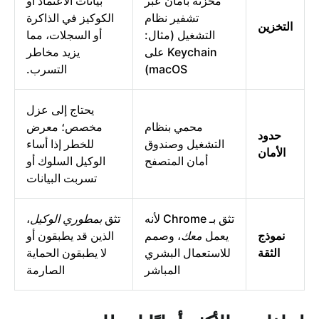
مخزنة بأمان عبر
بيانات الاعتماد أو
تشفير نظام
الكوكيز في الذاكرة
التخزين
التشغيل (مثال:
أو السجلات، مما
Keychain على
يزيد مخاطر
macOS)
التسرب.
يحتاج إلى عزل
محمي بنظام
مخصص؛ معرض
حدود
التشغيل وصندوق
للخطر إذا أساء
الأمان
أمان المتصفح
الوكيل السلوك أو
تسربت البيانات
تثق بـ Chrome لأنه
تثق
بمطوري الوكيل
،
نموذج
يعمل
معك
، وصمم
الذين قد يطبقون أو
الثقة
للاستعمال البشري
لا يطبقون الحماية
المباشر
الصارمة