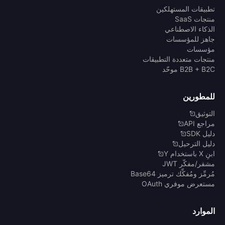
تطبيقات المستهلكين
منتجات SaaS
الذكاء الاصطناعي
جاهز للمؤسسات
مؤسسات
منتجات متعددة التطبيقات
B2B + B2C موحّد
للمطورين
التوثيق
مراجع API
دليل SDK
دليل الترحيل
ابنِ X باستخدام Y
مشفر/مفكّر JWT
مُرمِّز ومُفكِّك ترميز Base64
مستعرض موفري OAuth
الموارد