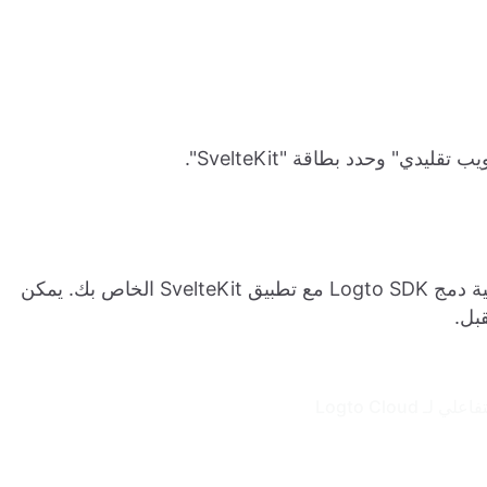
ي" وحدد بطاقة "SvelteKit".
بعد ذلك، يجب أن ترى دليلاً تفاعليًا يرشدك خلال عملية دمج Logto SDK مع تطبيق SvelteKit الخاص بك. يمكن
بل.
لـ Logto Cloud