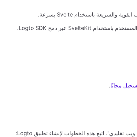
 والسريعة باستخدام Svelte بسرعة.
في هذا الدليل، سنوضح لك كيفية بناء تدفق مصادقة المستخدم باستخدام SvelteKit عبر دمج Logto SDK.
سجيل مجانًا
.