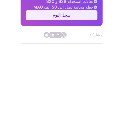
لحالات استخدام B2B و B2C
خطة مجانية تصل إلى 50 ألف MAU
سجل اليوم
مشاركة