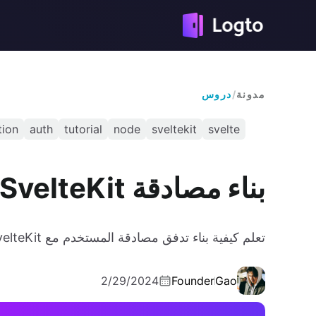
مدونة
/
دروس
tion
auth
tutorial
node
sveltekit
svelte
بناء مصادقة SvelteKit مع Logto
تعلم كيفية بناء تدفق مصادقة المستخدم مع SvelteKit عن طريق دمج Logto SDK.
2/29/2024
Founder
Gao