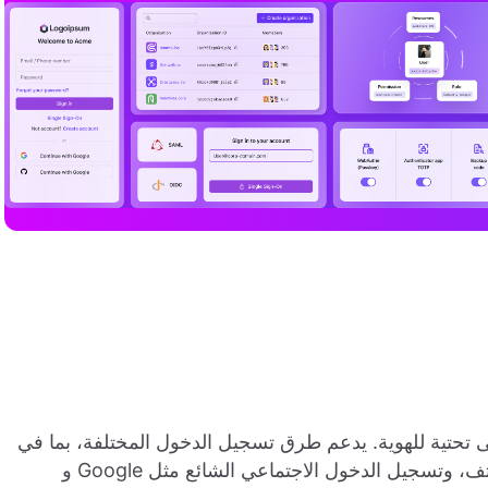
توح المصدر لـ Auth0 لبناء بنى تحتية للهوية. يدعم طرق تسجيل الدخول المختلفة، بما في
ذلك اسم المستخدم، البريد الإلكتروني، رقم الهاتف، وتسجيل الدخول الاجتماعي الشائع مثل Google و