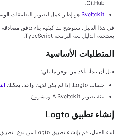
GitHub.
SvelteKit
هو إطار عمل لتطوير التطبيقات الويب القوية
يستخدم الدليل لغة البرمجة TypeScript.
المتطلبات الأساسية
قبل أن تبدأ، تأكد من توفر ما يلي:
حساب Logto. إذا لم يكن لديك واحد، يمكنك
الت
بيئة تطوير A SvelteKit ومشروع.
إنشاء تطبيق Logto
لبدء العمل، قم بإنشاء تطبيق Logto من نوع "تطبيق ويب تقليدي". اتبع هذه الخطوات لإنشاء تطبيق Logto: