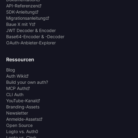
API-Referenzen
SDK-Anleitung
Migrationsanleitung
Baue X mit Y
JWT Decoder & Encoder
Base64-Encoder & -Decoder
OAuth-Anbieter-Explorer
Ressourcen
Blog
Auth Wiki
Build your own auth?
MCP Auth
CLI Auth
YouTube-Kanal
Branding-Assets
Newsletter
Anmelde-Assets
Open Source
Logto vs. Auth0
Logto vs. Clerk