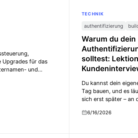
TECHNIK
authentifizierung
buil
Warum du dein 
Authentifizier
ssteuerung,
solltest: Lekti
e Upgrades für das
Kundenintervi
tzernamen- und
achrichtenversand und
Du kannst dein eigen
verbesserungen.
Tag bauen, und es läu
sich erst später – a
sich verändert. Lekt
6/16/2026