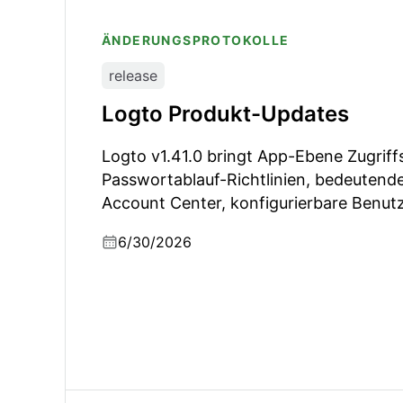
ÄNDERUNGSPROTOKOLLE
release
Logto Produkt-Updates
Logto v1.41.0 bringt App-Ebene Zugriff
Passwortablauf-Richtlinien, bedeutend
Account Center, konfigurierbare Benu
Verifizierungscode-Regeln, sicherer N
6/30/2026
eine Runde von Protokoll-/Sicherheits