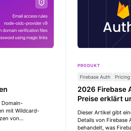
PRODUKT
Firebase Auth
Pricing
gen
2026 Firebase A
Preise erklärt 
e Domain-
ten mit Wildcard-
Dieser Artikel gibt ei
tzen von
Details von Firebase
 Webhook, sowie
behandelt, was Fireb