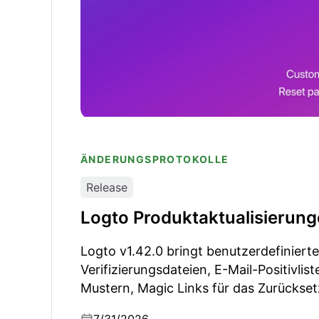
ÄNDERUNGSPROTOKOLLE
Release
Logto Produktaktualisierun
Logto v1.42.0 bringt benutzerdefiniert
Verifizierungsdateien, E-Mail-Positivlis
Mustern, Magic Links für das Zurückse
Passwörtern, ein Grant.LimitExceeded