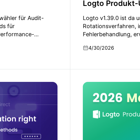
Logto Produkt-
wähler für Audit-
Logto v1.39.0 ist da u
ds für
Rotationsverfahren, i
 Performance-
Fehlerbehandlung, erw
nen und mehrere
Account Center, Unt
4/30/2026
.
sowie wichtige Siche
llständige Leitfaden zu
Logto Produkt-Updates