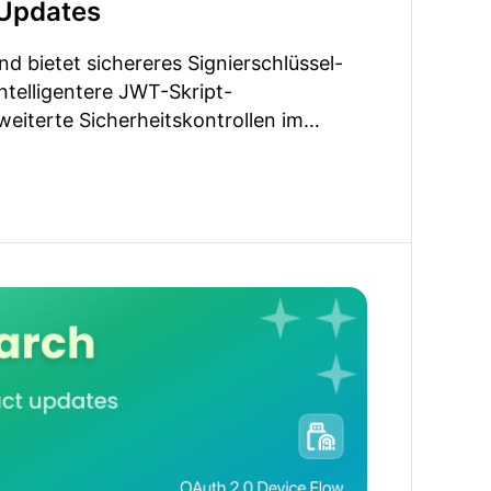
Updates
nd bietet sichereres Signierschlüssel-
ntelligentere JWT-Skript-
eiterte Sicherheitskontrollen im
erstützung für WhatsApp-Connector
rheitsverbesserungen.