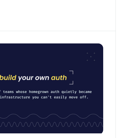
sten Alternativen zu Firebase Auth.
Authentifizierungssystem nicht bauen
 dutzenden Kundeninterviews