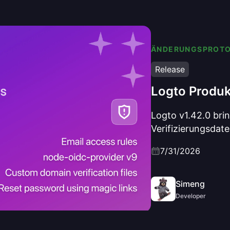
ÄNDERUNGSPROTO
Release
Logto Produk
Logto v1.42.0 bri
Verifizierungsdate
Mustern, Magic Li
7/31/2026
Passwörtern, ein
Refresh auf Proto
Koa 3 und standa
Simeng
Developer