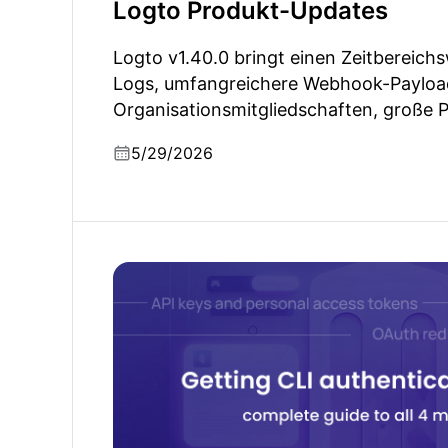
Logto Produkt-Updates
Logto v1.40.0 bringt einen Zeitbereichs
Logs, umfangreichere Webhook-Payloa
Organisationsmitgliedschaften, große
Verbesserungen für große Organisatio
5/29/2026
Verbesserungen für das Selbst-Hosting
CLI-Authentifizierung richtig machen: Der vo
allen 4 Methoden