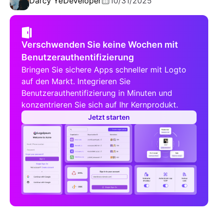
Darcy Ye
Developer
10/31/2025
Verschwenden Sie keine Wochen mit
Benutzerauthentifizierung
Bringen Sie sichere Apps schneller mit Logto
auf den Markt. Integrieren Sie
Benutzerauthentifizierung in Minuten und
konzentrieren Sie sich auf Ihr Kernprodukt.
Jetzt starten