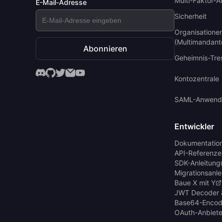
Multi-Faktor-A
E-Mail-Adresse
Sicherheit
Organisatione
(Multimandant
Abonnieren
Geheimnis-Tre
Kontozentrale
SAML-Anwend
Entwickler
Dokumentatio
API-Referenze
SDK-Anleitung
Migrationsanle
Baue X mit Y
JWT Decoder 
Base64-Encod
OAuth-Anbiete