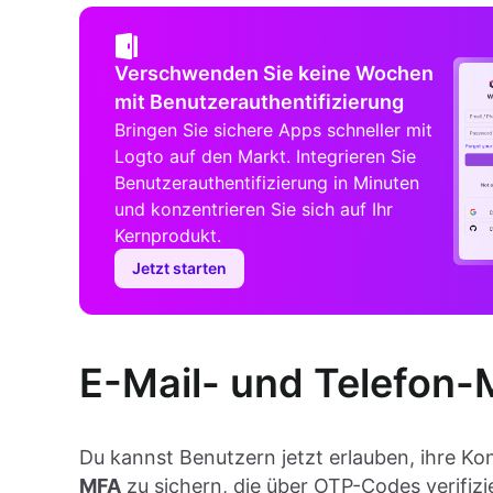
Verschwenden Sie keine Wochen
mit Benutzerauthentifizierung
Bringen Sie sichere Apps schneller mit
Logto auf den Markt. Integrieren Sie
Benutzerauthentifizierung in Minuten
und konzentrieren Sie sich auf Ihr
Kernprodukt.
Jetzt starten
E-Mail- und Telefon
Du kannst Benutzern jetzt erlauben, ihre Ko
MFA
zu sichern, die über OTP-Codes verifizi