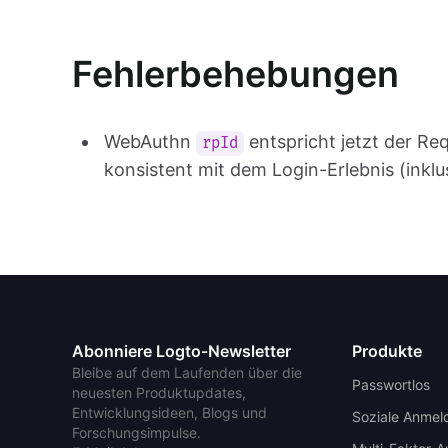
Fehlerbehebungen
WebAuthn
entspricht jetzt der Re
rpId
konsistent mit dem Login-Erlebnis (inklu
Abonniere Logto-Newsletter
Produkte
Bleibe auf dem Laufenden über die
Passwortlos
neuesten Produktupdates,
Entwicklungsideen, Blogs und
Soziale Anmel
Forschungsimpulse.