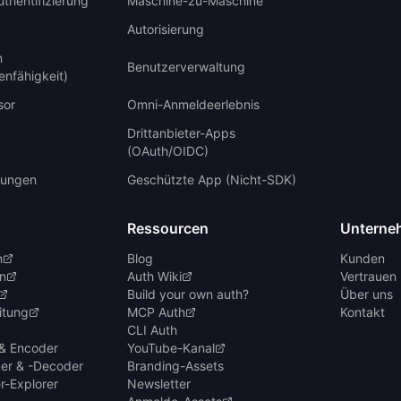
uthentifizierung
Maschine-zu-Maschine
Autorisierung
n
Benutzerverwaltung
enfähigkeit)
sor
Omni-Anmeldeerlebnis
Drittanbieter-Apps
(OAuth/OIDC)
ungen
Geschützte App (Nicht-SDK)
Ressourcen
Unterne
n
Blog
Kunden
n
Auth Wiki
Vertrauen 
Build your own auth?
Über uns
itung
MCP Auth
Kontakt
CLI Auth
& Encoder
YouTube-Kanal
er & -Decoder
Branding-Assets
r-Explorer
Newsletter