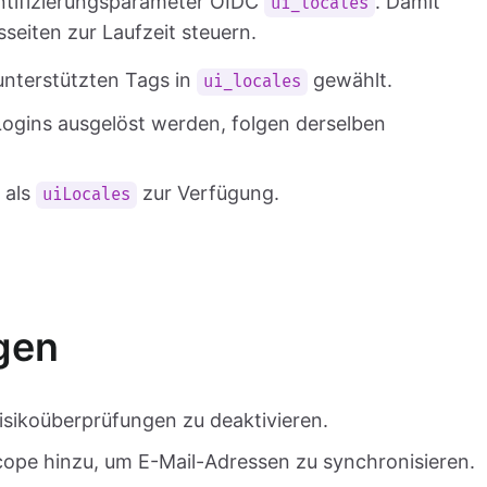
entifizierungsparameter OIDC
. Damit
ui_locales
seiten zur Laufzeit steuern.
unterstützten Tags in
gewählt.
ui_locales
Logins ausgelöst werden, folgen derselben
 als
zur Verfügung.
uiLocales
gen
isikoüberprüfungen zu deaktivieren.
cope hinzu, um E-Mail-Adressen zu synchronisieren.