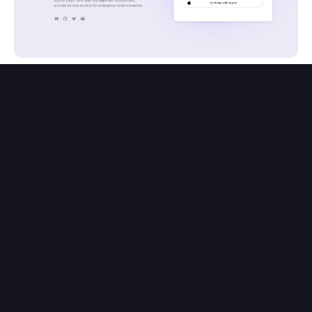
Direkte Anmeldung
Ein weiterer nützlicher
Authentifizierungsparameter, den du kennen
solltest, ist
. Dieser Parameter
direct_sign_in
ermöglicht es dir, einen sozialen oder
unternehmensbezogenen SSO-
Authentifizierungsfluss direkt zu starten, indem
der Anmeldebildschirm umgangen wird.
Dies ist besonders nützlich, wenn du eigene