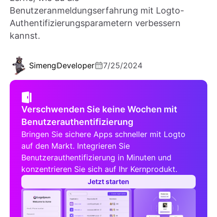
Benutzeranmeldungserfahrung mit Logto-
Authentifizierungsparametern verbessern
kannst.
Simeng
Developer
7/25/2024
Verschwenden Sie keine Wochen mit
Benutzerauthentifizierung
Bringen Sie sichere Apps schneller mit Logto
auf den Markt. Integrieren Sie
Benutzerauthentifizierung in Minuten und
konzentrieren Sie sich auf Ihr Kernprodukt.
Jetzt starten