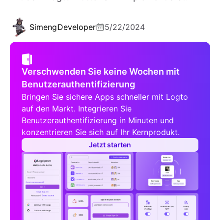
Simeng
Developer
5/22/2024
Verschwenden Sie keine Wochen mit
Benutzerauthentifizierung
Bringen Sie sichere Apps schneller mit Logto
auf den Markt. Integrieren Sie
Benutzerauthentifizierung in Minuten und
konzentrieren Sie sich auf Ihr Kernprodukt.
Jetzt starten