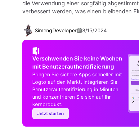
die Verwendung einer sorgfältig abgestimm
verbessert werden, was einen bleibenden Ein
Simeng
Developer
8/15/2024
Verschwenden Sie keine Wochen
mit Benutzerauthentifizierung
Bringen Sie sichere Apps schneller mit
Logto auf den Markt. Integrieren Sie
Benutzerauthentifizierung in Minuten
und konzentrieren Sie sich auf Ihr
Kernprodukt.
Jetzt starten