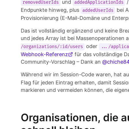
und
removedUserIds
addedApplicationIds
Endpunkte hinweg, plus
bei A
addedUserIds
Provisionierung (E-Mail-Domäne und Enterpr
Das ist vollständig ergänzend und keine Br
und jedes Array ist bei Massenoperationen 
oder
/organizations/:id/users
.../applic
Webhook-Referenz
für das vollständige D
Community-Vorschlag – Dank an
@chiche8
Während wir im Session-Code waren, hat a
Flag für jeden Eintrag erhalten, damit Sess
markieren und vermeiden können, die eigene
Organisationen, die