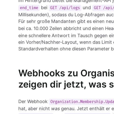
Im Hintergrund bietet die Management-API 
bei
und
end_time
GET /api/logs
GET /api
Millisekunden), sodass du Log-Abfragen au
Für sehr große Mandanten gibt es einen ne
bei ca. 10.000 Zeilen abbricht und einen He
eine schnellere Antwort im Tausch gegen ein
ein Vorher/Nachher-Layout, wenn das Limit er
Standardverhalten ohne diesen Parameter bl
Webhooks zu Organis
zeigen dir jetzt, was 
Der Webhook
Organization.Membership.Upd
hat, aber nicht
was
genau. Jetzt enthält er 