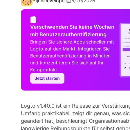
Yijun
Developer
5/29/2026
Verschwenden Sie keine Wochen
mit Benutzerauthentifizierung
Bringen Sie sichere Apps schneller mit
Logto auf den Markt. Integrieren Sie
Benutzerauthentifizierung in Minuten
und konzentrieren Sie sich auf Ihr
Kernprodukt.
Jetzt starten
Logto v1.40.0 ist ein Release zur Verstärku
Umfang praktikabel, zeigt dir genau, was si
geändert hat, beschleunigt Organisationsab
langwierige Reibungspunkte für selbst geho