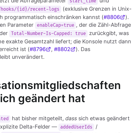
jetzt die Abfrageparameter
und
start_time
(exklusive Grenzen in Unix-
/hooks/{id}/recent-logs
ch programmatisch einschränken kannst (
#8806
).
uen Parameter
, der die Zähl-Abfrage
enableCap=true
ader
zurückgibt, was
Total-Number-Is-Capped: true
e exakte Gesamtzahl liefert; die Konsole nutzt dann
reicht ist (
#8796
,
#8802
). Das
eibt unverändert.
ationsmitgliedschaften
sich geändert hat
hat bisher mitgeteilt,
dass
sich etwas geändert
ated
explizite Delta-Felder —
/
addedUserIds