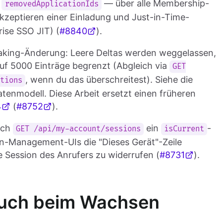
/
— über alle Membership-
removedApplicationIds
kzeptieren einer Einladung und Just-in-Time-
ise SSO JIT) (
#8840
).
eaking-Änderung: Leere Deltas werden weggelassen,
auf 5000 Einträge begrenzt (Abgleich via
GET
, wenn du das überschreitest). Siehe die
ations
atenmodell. Diese Arbeit ersetzt einen früheren
4
(
#8752
).
uch
ein
-
GET /api/my-account/sessions
isCurrent
ion-Management-UIs die "Dieses Gerät"-Zeile
 Session des Anrufers zu widerrufen (
#8731
).
 auch beim Wachsen