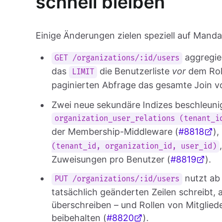
schnell bleiben
Einige Änderungen zielen speziell auf Mand
aggregier
GET /organizations/:id/users
das
die Benutzerliste
vor
dem Rol
LIMIT
paginierten Abfrage das gesamte Join 
Zwei neue sekundäre Indizes beschleun
organization_user_relations (tenant_i
der Membership-Middleware (
#8818
),
(tenant_id, organization_id, user_id)
Zuweisungen pro Benutzer (
#8819
).
nutzt ab 
PUT /organizations/:id/users
tatsächlich geänderten Zeilen schreibt, 
überschreiben – und Rollen von Mitglied
beibehalten (
#8820
).