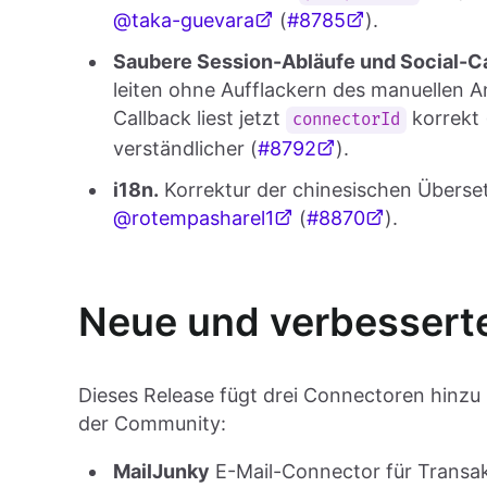
@taka-guevara
(
#8785
).
Saubere Session-Abläufe und Social-Ca
leiten ohne Aufflackern des manuellen A
Callback liest jetzt
korrekt 
connectorId
verständlicher (
#8792
).
i18n.
Korrektur der chinesischen Überse
@rotempasharel1
(
#8870
).
Neue und verbessert
Dieses Release fügt drei Connectoren hinzu
der Community:
MailJunky
E-Mail-Connector für Transak