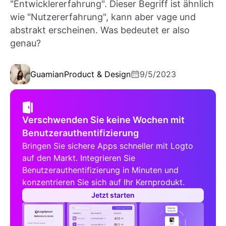
"Entwicklererfahrung". Dieser Begriff ist ähnlich
wie "Nutzererfahrung", kann aber vage und
abstrakt erscheinen. Was bedeutet er also
genau?
Guamian
Product & Design
9/5/2023
Verschwenden Sie keine Wochen mit
Benutzerauthentifizierung
Bringen Sie sichere Apps schneller mit Logto
auf den Markt. Integrieren Sie
Benutzerauthentifizierung in Minuten und
konzentrieren Sie sich auf Ihr Kernprodukt.
Jetzt starten