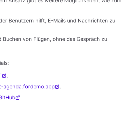
sem Ansatz gibt es weitere Möglichkeiten, wie zum
 der Benutzern hilft, E-Mails und Nachrichten zu
d Buchen von Flügen, ohne das Gespräch zu
als:
T
.
t-agenda.fordemo.app
.
GitHub
.