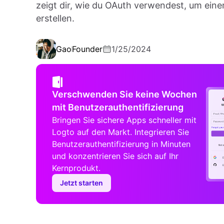
zeigt dir, wie du OAuth verwendest, um ein
erstellen.
Gao
Founder
1/25/2024
Verschwenden Sie keine Wochen
mit Benutzerauthentifizierung
Bringen Sie sichere Apps schneller mit
Logto auf den Markt. Integrieren Sie
Benutzerauthentifizierung in Minuten
und konzentrieren Sie sich auf Ihr
Kernprodukt.
Jetzt starten