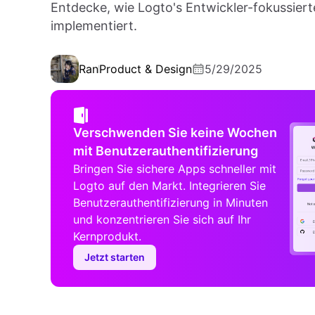
Entdecke, wie Logto's Entwickler-fokussier
implementiert.
Ran
Product & Design
5/29/2025
Verschwenden Sie keine Wochen
mit Benutzerauthentifizierung
Bringen Sie sichere Apps schneller mit
Logto auf den Markt. Integrieren Sie
Benutzerauthentifizierung in Minuten
und konzentrieren Sie sich auf Ihr
Kernprodukt.
Jetzt starten