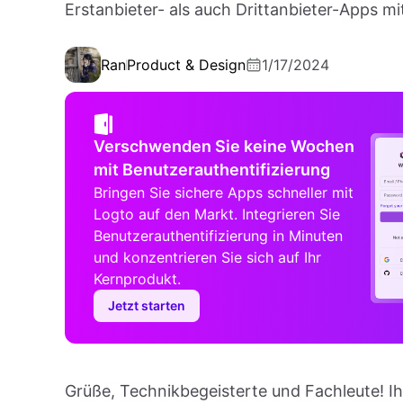
Erstanbieter- als auch Drittanbieter-Apps mi
Ran
Product & Design
1/17/2024
Verschwenden Sie keine Wochen
mit Benutzerauthentifizierung
Bringen Sie sichere Apps schneller mit
Logto auf den Markt. Integrieren Sie
Benutzerauthentifizierung in Minuten
und konzentrieren Sie sich auf Ihr
Kernprodukt.
Jetzt starten
Grüße, Technikbegeisterte und Fachleute! I