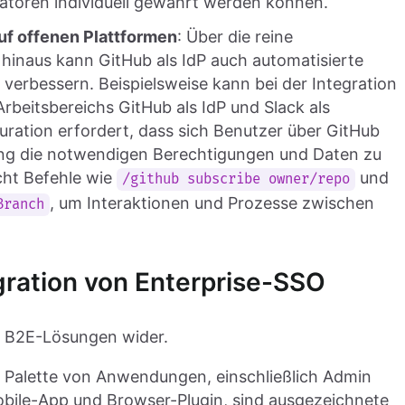
ratoren individuell gewährt werden können.
uf offenen Plattformen
: Über die reine
 hinaus kann GitHub als IdP auch automatisierte
 verbessern. Beispielsweise kann bei der Integration
rbeitsbereichs GitHub als IdP und Slack als
uration erfordert, dass sich Benutzer über GitHub
ung die notwendigen Berechtigungen und Daten zu
icht Befehle wie
und
/github subscribe owner/repo
, um Interaktionen und Prozesse zwischen
Branch
egration von Enterprise-SSO
tas B2E-Lösungen wider.
s Palette von Anwendungen, einschließlich Admin
ile-App und Browser-Plugin, sind ausgezeichnete