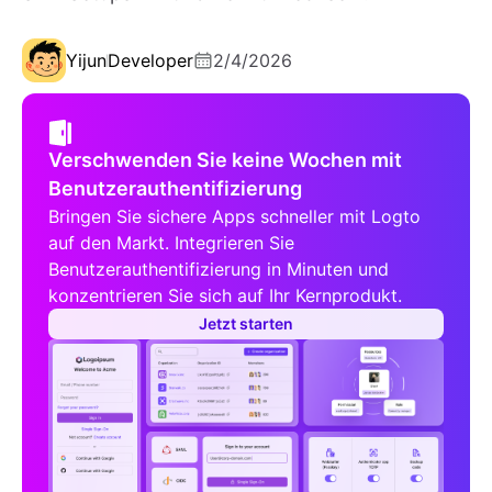
Yijun
Developer
2/4/2026
Verschwenden Sie keine Wochen mit
Benutzerauthentifizierung
Bringen Sie sichere Apps schneller mit Logto
auf den Markt. Integrieren Sie
Benutzerauthentifizierung in Minuten und
konzentrieren Sie sich auf Ihr Kernprodukt.
Jetzt starten