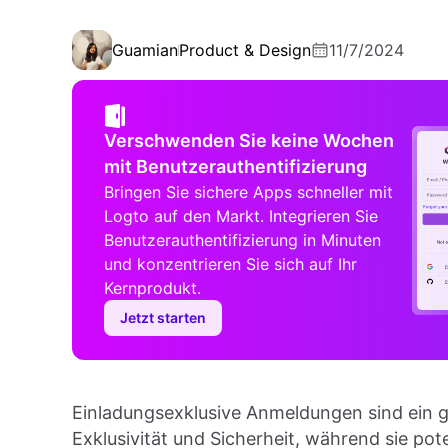
Guamian
Product & Design
11/7/2024
Verschwenden Sie keine Wochen
mit Benutzerauthentifizierung
Bringen Sie sichere Apps schneller mit
Logto auf den Markt. Integrieren Sie
Benutzerauthentifizierung in Minuten
und konzentrieren Sie sich auf Ihr
Kernprodukt.
Jetzt starten
Einladungsexklusive Anmeldungen sind ein 
Exklusivität und Sicherheit, während sie po