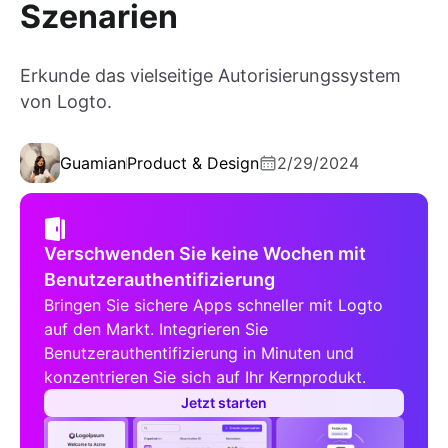
Szenarien
Erkunde das vielseitige Autorisierungssystem
von Logto.
Guamian
Product & Design
2/29/2024
Verschwenden Sie keine Wochen mit
Benutzerauthentifizierung
Bringen Sie sichere Apps schneller mit Logto
auf den Markt. Integrieren Sie
Benutzerauthentifizierung in Minuten und
konzentrieren Sie sich auf Ihr Kernprodukt.
Jetzt starten