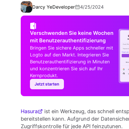
Darcy Ye
Developer
4/25/2024
Verschwenden Sie keine Wochen
mit Benutzerauthentifizierung
Bringen Sie sichere Apps schneller mit
Logto auf den Markt. Integrieren Sie
Benutzerauthentifizierung in Minuten
und konzentrieren Sie sich auf Ihr
Kernprodukt.
Jetzt starten
Hasura
ist ein Werkzeug, das schnell ent
bereitstellen kann. Aufgrund der Datensicher
Zugriffskontrolle für jede API feinzutunen.