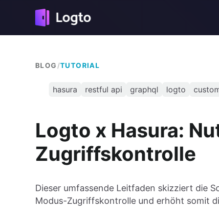
BLOG
/
TUTORIAL
hasura
restful api
graphql
logto
custom
Logto x Hasura: Nu
Zugriffskontrolle
Dieser umfassende Leitfaden skizziert die S
Modus-Zugriffskontrolle und erhöht somit di