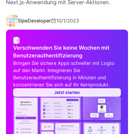
Next.js-Anwendung mit Server-Aktionen.
Sijie
Developer
10/1/2023
Verschwenden Sie keine Wochen mit
Benutzerauthentifizierung
Bringen Sie sichere Apps schneller mit Logto
auf den Markt. Integrieren Sie
Benutzerauthentifizierung in Minuten und
konzentrieren Sie sich auf Ihr Kernprodukt.
Jetzt starten