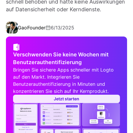
schnell behoben und hatte keine Auswirkungen
auf Datensicherheit oder Kerndienste.
Gao
Founder
6/13/2025
Verschwenden Sie keine Wochen mit
Benutzerauthentifizierung
Bringen Sie sichere Apps schneller mit Logto
auf den Markt. Integrieren Sie
Benutzerauthentifizierung in Minuten und
konzentrieren Sie sich auf Ihr Kernprodukt.
Jetzt starten