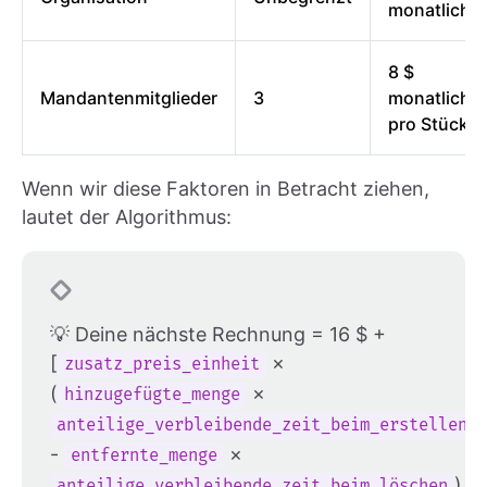
monatlich
8 $
Mandantenmitglieder
3
monatlich
pro Stück
Wenn wir diese Faktoren in Betracht ziehen,
lautet der Algorithmus:
💡 Deine nächste Rechnung = 16 $ +
[
×
zusatz_preis_einheit
(
×
hinzugefügte_menge
anteilige_verbleibende_zeit_beim_erstellen
-
×
entfernte_menge
)
anteilige_verbleibende_zeit_beim_löschen