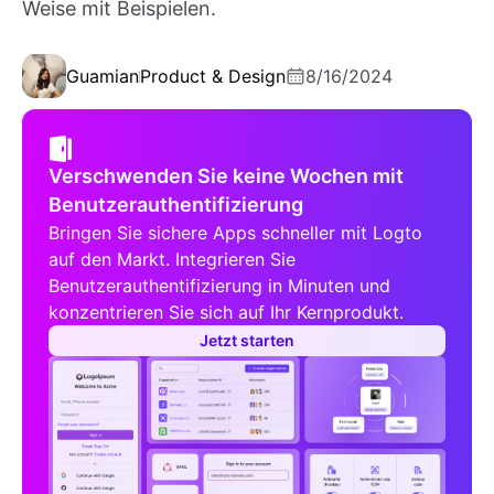
Weise mit Beispielen.
Guamian
Product & Design
8/16/2024
Verschwenden Sie keine Wochen mit
Benutzerauthentifizierung
Bringen Sie sichere Apps schneller mit Logto
auf den Markt. Integrieren Sie
Benutzerauthentifizierung in Minuten und
konzentrieren Sie sich auf Ihr Kernprodukt.
Jetzt starten