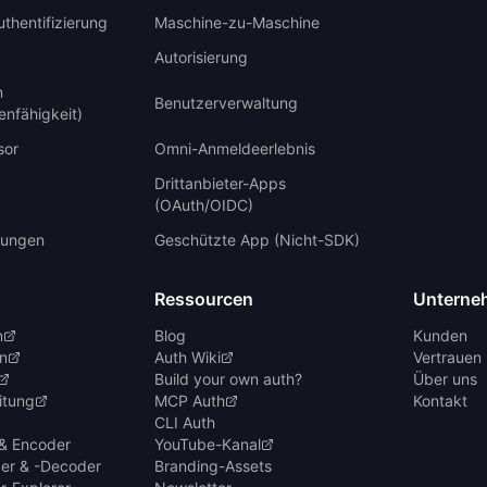
uthentifizierung
Maschine-zu-Maschine
Autorisierung
n
Benutzerverwaltung
enfähigkeit)
sor
Omni-Anmeldeerlebnis
Drittanbieter-Apps
(OAuth/OIDC)
ungen
Geschützte App (Nicht-SDK)
Ressourcen
Unterne
n
Blog
Kunden
n
Auth Wiki
Vertrauen 
Build your own auth?
Über uns
itung
MCP Auth
Kontakt
CLI Auth
& Encoder
YouTube-Kanal
er & -Decoder
Branding-Assets