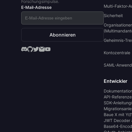
Forschungsimpulse.
Multi-Faktor-A
E-Mail-Adresse
Sicherheit
Organisatione
(Multimandant
Abonnieren
Geheimnis-Tre
Kontozentrale
SAML-Anwend
Entwickler
Dokumentatio
API-Referenze
SDK-Anleitung
Migrationsanle
Baue X mit Y
JWT Decoder 
Base64-Encod