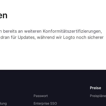
en
en bereits an weiteren Konformitätszertifizierungen,
b dran für Updates, während wir Logto noch sicherer
Preise
Passwort
Preispläne
dung
Enterprise SSO