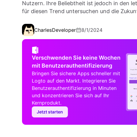
Nutzern. Ihre Beliebtheit ist jedoch in den 
für diesen Trend untersuchen und die Zukun
Charles
Developer
8/1/2024
Verschwenden Sie keine Wochen
mit Benutzerauthentifizierung
Bringen Sie sichere Apps schneller mit
Logto auf den Markt. Integrieren Sie
Benutzerauthentifizierung in Minuten
und konzentrieren Sie sich auf Ihr
Kernprodukt.
Jetzt starten