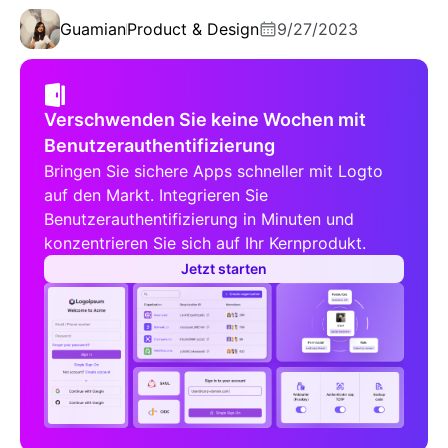
Guamian
Product & Design
9/27/2023
Verschwenden Sie keine Wochen mit
Benutzerauthentifizierung
Bringen Sie sichere Apps schneller mit Logto
auf den Markt. Integrieren Sie
Benutzerauthentifizierung in Minuten und
konzentrieren Sie sich auf Ihr Kernprodukt.
Jetzt starten