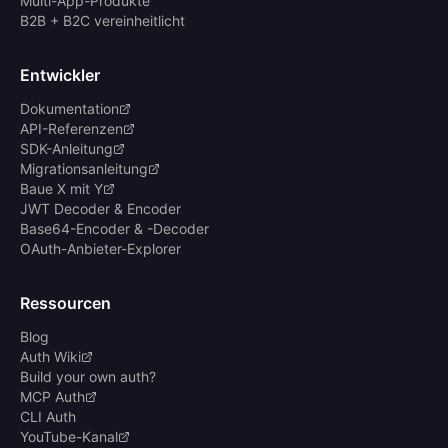
Multi-App-Produkte
B2B + B2C vereinheitlicht
Entwickler
Dokumentation
API-Referenzen
SDK-Anleitung
Migrationsanleitung
Baue X mit Y
JWT Decoder & Encoder
Base64-Encoder & -Decoder
OAuth-Anbieter-Explorer
Ressourcen
Blog
Auth Wiki
Build your own auth?
MCP Auth
CLI Auth
YouTube-Kanal