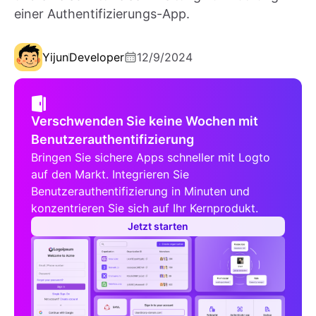
einer Authentifizierungs-App.
Yijun
Developer
12/9/2024
Verschwenden Sie keine Wochen mit
Benutzerauthentifizierung
Bringen Sie sichere Apps schneller mit Logto
auf den Markt. Integrieren Sie
Benutzerauthentifizierung in Minuten und
konzentrieren Sie sich auf Ihr Kernprodukt.
Jetzt starten