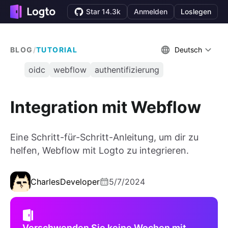
Star 14.3k
Anmelden
Loslegen
BLOG
/
TUTORIAL
Deutsch
oidc
webflow
authentifizierung
Integration mit Webflow
Eine Schritt-für-Schritt-Anleitung, um dir zu
helfen, Webflow mit Logto zu integrieren.
Charles
Developer
5/7/2024
Verschwenden Sie keine Wochen mit