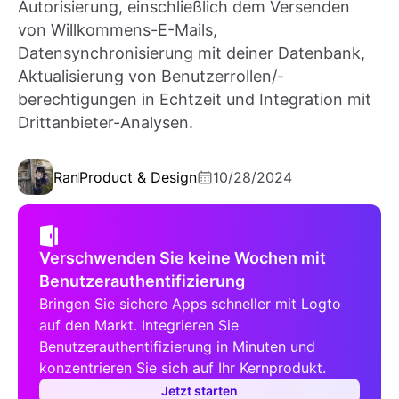
Autorisierung, einschließlich dem Versenden
von Willkommens-E-Mails,
Datensynchronisierung mit deiner Datenbank,
Aktualisierung von Benutzerrollen/-
berechtigungen in Echtzeit und Integration mit
Drittanbieter-Analysen.
Ran
Product & Design
10/28/2024
Verschwenden Sie keine Wochen mit
Benutzerauthentifizierung
Bringen Sie sichere Apps schneller mit Logto
auf den Markt. Integrieren Sie
Benutzerauthentifizierung in Minuten und
konzentrieren Sie sich auf Ihr Kernprodukt.
Jetzt starten