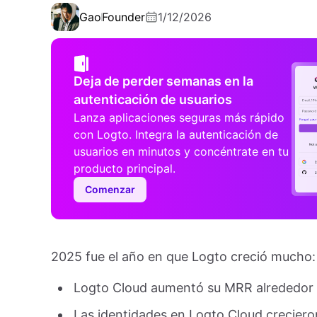
Gao
Founder
1/12/2026
Deja de perder semanas en la
autenticación de usuarios
Lanza aplicaciones seguras más rápido
con Logto. Integra la autenticación de
usuarios en minutos y concéntrate en tu
producto principal.
Comenzar
2025 fue el año en que Logto creció mucho:
Logto Cloud aumentó su MRR alrededor 
Las identidades en Logto Cloud creciero