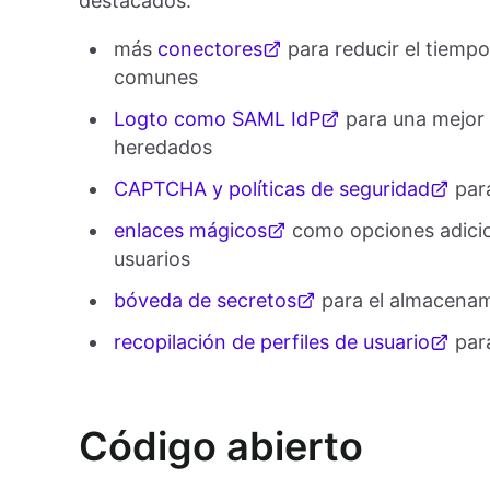
destacados:
más
conectores
para reducir el tiemp
comunes
Logto como SAML IdP
para una mejor 
heredados
CAPTCHA y políticas de seguridad
para
enlaces mágicos
como opciones adicion
usuarios
bóveda de secretos
para el almacenam
recopilación de perfiles de usuario
para
Código abierto