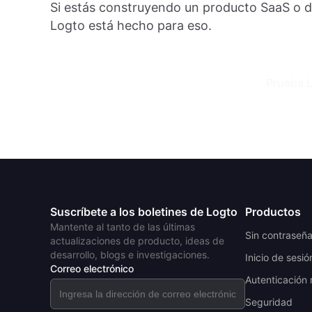
Si estás construyendo un producto SaaS o de
Logto está hecho para eso.
Prueba L
Suscríbete a los boletines de Logto
Productos
Mantente al tanto de las últimas
Sin contraseñ
actualizaciones de producto, ideas de
desarrollo, blogs e investigaciones.
Inicio de sesió
Correo electrónico
Autenticación 
Seguridad