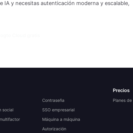
 IA y necesitas autenticación moderna y escalable,
ogto Cloud gratis
Precios
a
Contraseña
Planes de
n social
SSO empresarial
multifactor
Máquina a máquina
Autorización