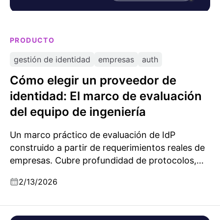
PRODUCTO
gestión de identidad
empresas
auth
Cómo elegir un proveedor de
identidad: El marco de evaluación
del equipo de ingeniería
Un marco práctico de evaluación de IdP
construido a partir de requerimientos reales de
empresas. Cubre profundidad de protocolos,
migración, multiarrendamiento, preparación
2/13/2026
para IA y los criterios que la mayoría de las listas
de verificación pasan por alto.