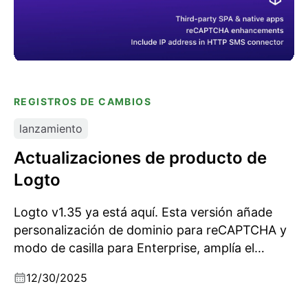
REGISTROS DE CAMBIOS
lanzamiento
Actualizaciones de producto de
Logto
Logto v1.35 ya está aquí. Esta versión añade
personalización de dominio para reCAPTCHA y
modo de casilla para Enterprise, amplía el
soporte de aplicaciones de terceros a SPA y
12/30/2025
aplicaciones nativas, e incluye seguimiento de
IP del cliente para conectores passwordless.