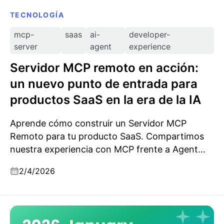
TECNOLOGÍA
mcp-
saas
ai-
developer-
server
agent
experience
Servidor MCP remoto en acción:
un nuevo punto de entrada para
productos SaaS en la era de la IA
Aprende cómo construir un Servidor MCP
Remoto para tu producto SaaS. Compartimos
nuestra experiencia con MCP frente a Agent
Skills, integración OAuth y el diseño de
2/4/2026
herramientas MCP.
Actualizaciones de producto de Logto