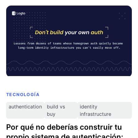
en protocolos / seguridad.
Por qué no deberías construir tu propio sistema de
autenticación: lecciones de docenas de entrevistas
con clientes
TECNOLOGÍA
authentication
build vs
identity
buy
infrastructure
Por qué no deberías construir tu
propio sistema de autenticación: