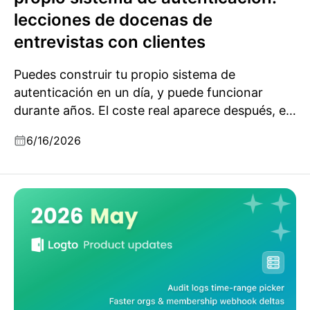
lecciones de docenas de
entrevistas con clientes
Puedes construir tu propio sistema de
autenticación en un día, y puede funcionar
durante años. El coste real aparece después, el
día que tu negocio cambia. Lecciones de
6/16/2026
docenas de entrevistas B2B.
Actualizaciones de producto de Logto