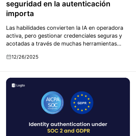
seguridad en la autenticación
importa
Las habilidades convierten la IA en operadora
activa, pero gestionar credenciales seguras y
acotadas a través de muchas herramientas
hace que la autenticación sea uno de los
12/26/2025
desafíos más difíciles.
Los guardianes del cumplimiento: análisis de la
autenticación de identidades bajo SOC 2 y GDPR