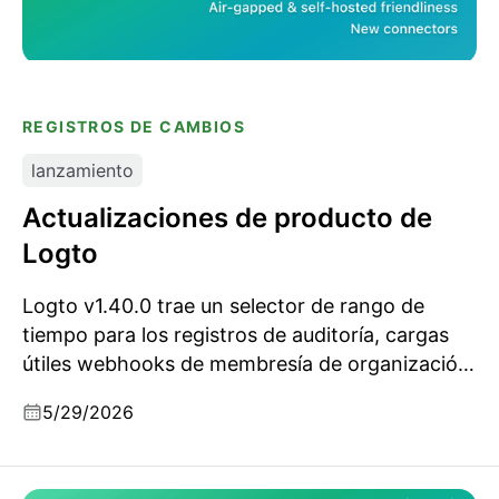
REGISTROS DE CAMBIOS
lanzamiento
Actualizaciones de producto de
Logto
Logto v1.40.0 trae un selector de rango de
tiempo para los registros de auditoría, cargas
útiles webhooks de membresía de organización
más enriquecidas, grandes mejoras de
5/29/2026
rendimiento para organizaciones grandes y
varias mejoras de calidad de vida para la
autoinstalación.