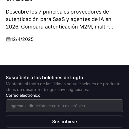
Descubre los 7 principales proveedores de
autenticación para SaaS y agentes de IA en
2026. Compara autenticación M2M, multi-
inquilinato, seguridad en CLI y funciones listas
12/4/2025
para empresas.
Suscríbete a los boletines de Logto
Mantente al tanto de las últimas actualizaciones de producto,
ideas de desarrollo, blogs e investigaciones.
Correo electrónico
Suscribirse