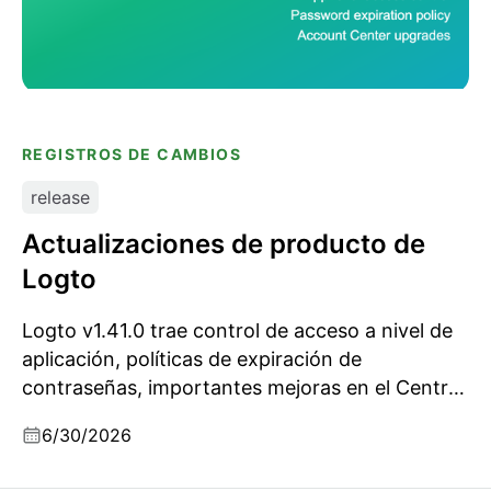
REGISTROS DE CAMBIOS
release
Actualizaciones de producto de
Logto
Logto v1.41.0 trae control de acceso a nivel de
aplicación, políticas de expiración de
contraseñas, importantes mejoras en el Centro
de Cuenta, reglas configurables para nombres
6/30/2026
de usuario y códigos de verificación, entrega de
mensajes más segura y una ronda de refuerzo