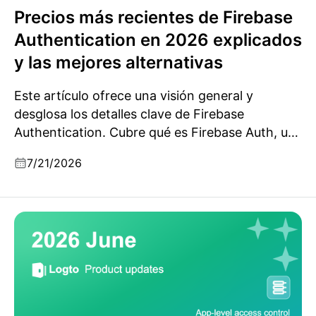
Precios más recientes de Firebase
Authentication en 2026 explicados
y las mejores alternativas
Este artículo ofrece una visión general y
desglosa los detalles clave de Firebase
Authentication. Cubre qué es Firebase Auth, un
resumen de su estructura de precios y las
7/21/2026
mejores alternativas a Firebase Auth.
Actualizaciones de producto de Logto