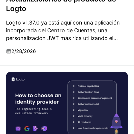
Logto
Logto v1.37.0 ya está aquí con una aplicación
incorporada del Centro de Cuentas, una
personalización JWT más rica utilizando el
contexto de la aplicación, y configuraciones
2/28/2026
personalizables para los claims del token ID.
También soluciona problemas de redirección
con dominios personalizados y mejora la
Cómo elegir un proveedor de identidad: El marco de
estabilidad del flujo de registro y vinculación
evaluación del equipo de ingeniería
social.