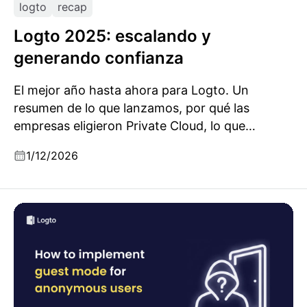
logto
recap
Logto 2025: escalando y
generando confianza
El mejor año hasta ahora para Logto. Un
resumen de lo que lanzamos, por qué las
empresas eligieron Private Cloud, lo que
aprendimos sobre confiabilidad y qué viene
1/12/2026
para el 2026.
Cómo implementar el modo invitado (usuarios
anónimos) y convertirlos en usuarios de Logto