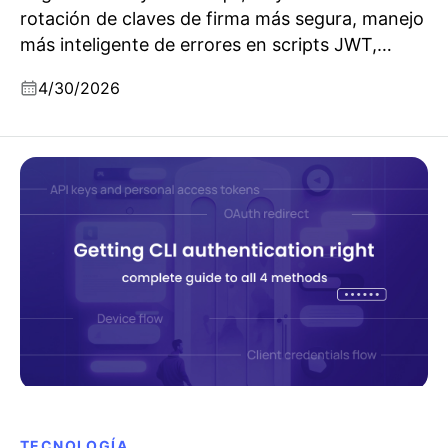
rotación de claves de firma más segura, manejo
más inteligente de errores en scripts JWT,
controles de seguridad ampliados en el Centro
4/30/2026
de Cuentas, soporte para el conector de
WhatsApp y mejoras clave de seguridad.
Cómo hacer bien la autenticación en la CLI: la guía
completa de los 4 métodos
TECNOLOGÍA