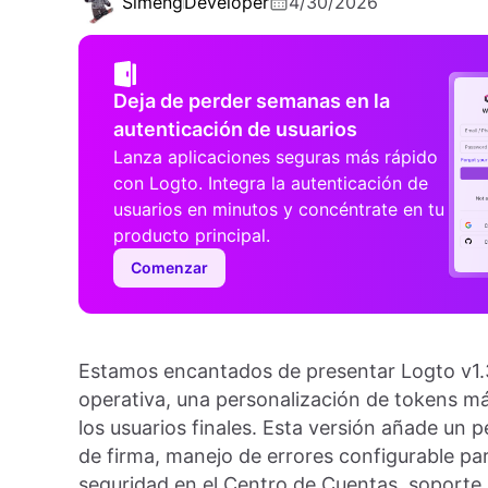
Simeng
Developer
4/30/2026
Deja de perder semanas en la
autenticación de usuarios
Lanza aplicaciones seguras más rápido
con Logto. Integra la autenticación de
usuarios en minutos y concéntrate en tu
producto principal.
Comenzar
Estamos encantados de presentar Logto v1.3
operativa, una personalización de tokens má
los usuarios finales. Esta versión añade un p
de firma, manejo de errores configurable pa
seguridad en el Centro de Cuentas, soporte