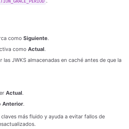
.
ATION_GRACE_PERIOD
arca como
Siguiente
.
activa como
Actual
.
zar las JWKS almacenadas en caché antes de que la
ser
Actual
.
o
Anterior
.
laves más fluido y ayuda a evitar fallos de
sactualizados.