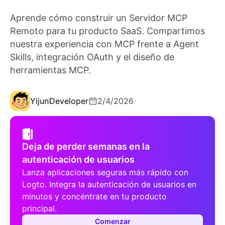
Aprende cómo construir un Servidor MCP
Remoto para tu producto SaaS. Compartimos
nuestra experiencia con MCP frente a Agent
Skills, integración OAuth y el diseño de
herramientas MCP.
Yijun
Developer
2/4/2026
Deja de perder semanas en la
autenticación de usuarios
Lanza aplicaciones seguras más rápido con
Logto. Integra la autenticación de usuarios en
minutos y concéntrate en tu producto
principal.
Comenzar