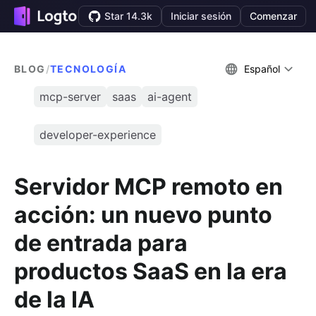
Star 14.3k
Iniciar sesión
Comenzar
BLOG
/
TECNOLOGÍA
Español
mcp-server
saas
ai-agent
developer-experience
Servidor MCP remoto en
acción: un nuevo punto
de entrada para
productos SaaS en la era
de la IA