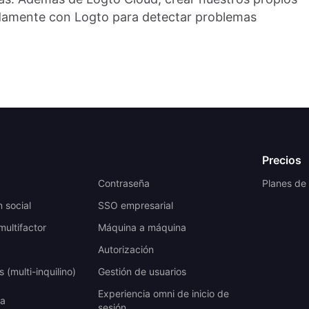
undamente con Logto para detectar problemas
Precios
a
Contraseña
Planes de
n social
SSO empresarial
multifactor
Máquina a máquina
Autorización
 (multi-inquilino)
Gestión de usuarios
Experiencia omni de inicio de
ta
sesión