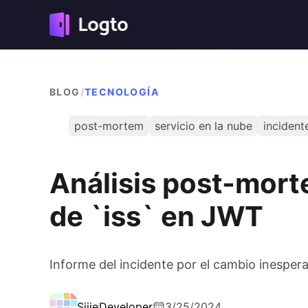
BLOG
/
TECNOLOGÍA
post-mortem
servicio en la nube
incident
Análisis post-mor
de `iss` en JWT
Informe del incidente por el cambio inesper
Sijie
Developer
3/25/2024