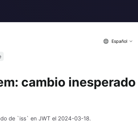
Español
e
tem: cambio inesperado
ado de `iss` en JWT el 2024-03-18.