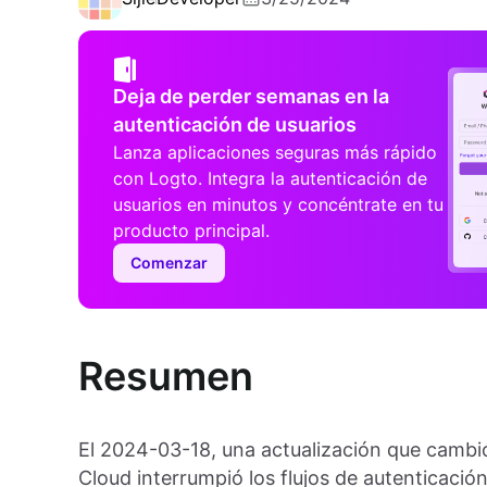
Deja de perder semanas en la
autenticación de usuarios
Lanza aplicaciones seguras más rápido
con Logto. Integra la autenticación de
usuarios en minutos y concéntrate en tu
producto principal.
Comenzar
Resumen
El 2024-03-18, una actualización que camb
Cloud interrumpió los flujos de autenticaci