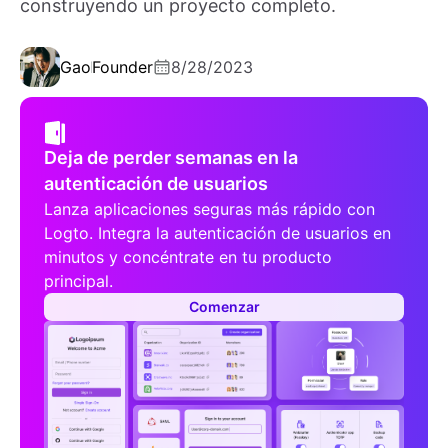
construyendo un proyecto completo.
Gao
Founder
8/28/2023
Deja de perder semanas en la
autenticación de usuarios
Lanza aplicaciones seguras más rápido con
Logto. Integra la autenticación de usuarios en
minutos y concéntrate en tu producto
principal.
Comenzar