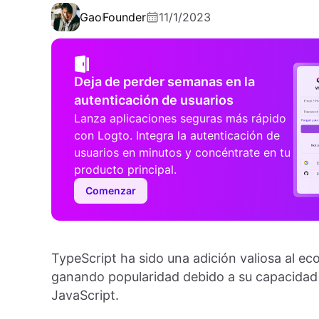
Gao
Founder
11/1/2023
Deja de perder semanas en la
autenticación de usuarios
Lanza aplicaciones seguras más rápido
con Logto. Integra la autenticación de
usuarios en minutos y concéntrate en tu
producto principal.
Comenzar
TypeScript ha sido una adición valiosa al e
ganando popularidad debido a su capacidad 
JavaScript.