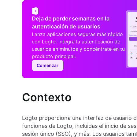
Deja de perder semanas en la
autenticación de usuarios
Lanza aplicaciones seguras más rápido
con Logto. Integra la autenticación de
usuarios en minutos y concéntrate en tu
producto principal.
Comenzar
Contexto
Logto proporciona una interfaz de usuario de
funciones de Logto, incluidas el inicio de se
sesión único (SSO), y más. Los usuarios tamb