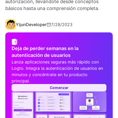
autorización, llevándote desde conceptos
básicos hasta una comprensión completa.
Yijun
Developer
7/28/2023
Deja de perder semanas en la
autenticación de usuarios
Lanza aplicaciones seguras más rápido con
Logto. Integra la autenticación de usuarios en
minutos y concéntrate en tu producto
principal.
Comenzar