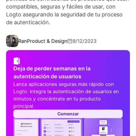
compatibles, seguras y fáciles de usar, con
Logto asegurando la seguridad de tu proceso
de autenticación.
Ran
Product & Design
9/12/2023
Deja de perder semanas en la
autenticación de usuarios
Lanza aplicaciones seguras más rápido con
Logto. Integra la autenticación de usuarios en
minutos y concéntrate en tu producto
principal.
Comenzar