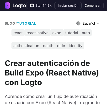
Star 14.3k
Iniciar sesión
Comenzar
BLOG
/
TUTORIAL
Español
react
react-native
expo
tutorial
auth
authentication
oauth
oidc
identity
Crear autenticación de
Build Expo (React Native)
con Logto
Aprende cómo crear un flujo de autenticación
de usuario con Expo (React Native) integrando