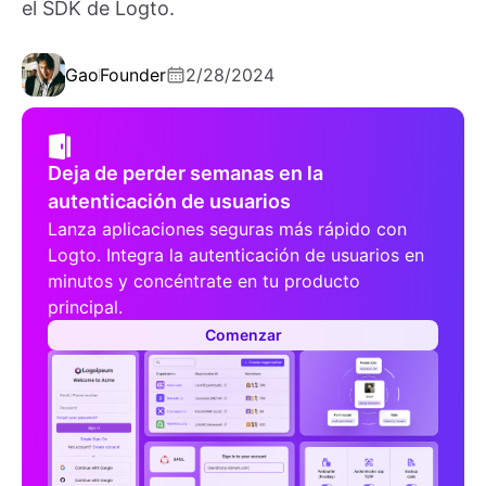
el SDK de Logto.
Gao
Founder
2/28/2024
Deja de perder semanas en la
autenticación de usuarios
Lanza aplicaciones seguras más rápido con
Logto. Integra la autenticación de usuarios en
minutos y concéntrate en tu producto
principal.
Comenzar