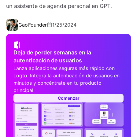
un asistente de agenda personal en GPT.
Gao
Founder
1/25/2024
Deja de perder semanas en la
autenticación de usuarios
Lanza aplicaciones seguras más rápido con
Logto. Integra la autenticación de usuarios en
minutos y concéntrate en tu producto
principal.
Comenzar