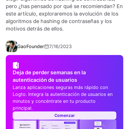
pero ¿has pensado por qué se recomiendan? En
este artículo, exploraremos la evolución de los
algoritmos de hashing de contraseñas y los
motivos detrás de ellos.
Gao
Founder
7/16/2023
Deja de perder semanas en la
autenticación de usuarios
Lanza aplicaciones seguras más rápido con
Logto. Integra la autenticación de usuarios en
minutos y concéntrate en tu producto
principal.
Comenzar