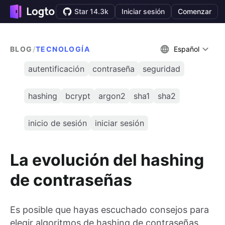
Star 14.3k
Iniciar sesión
Comenzar
BLOG
/
TECNOLOGÍA
Español
autentificación
contraseña
seguridad
hashing
bcrypt
argon2
sha1
sha2
inicio de sesión
iniciar sesión
La evolución del hashing
de contraseñas
Es posible que hayas escuchado consejos para
elegir algoritmos de hashing de contraseñas,