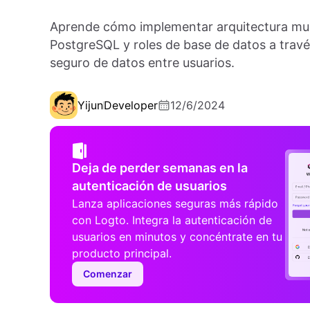
Aprende cómo implementar arquitectura multi
PostgreSQL y roles de base de datos a travé
seguro de datos entre usuarios.
Yijun
Developer
12/6/2024
Deja de perder semanas en la
autenticación de usuarios
Lanza aplicaciones seguras más rápido
con Logto. Integra la autenticación de
usuarios en minutos y concéntrate en tu
producto principal.
Comenzar