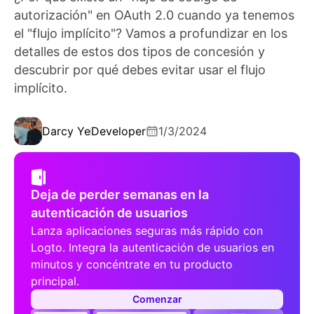
autorización" en OAuth 2.0 cuando ya tenemos
el "flujo implícito"? Vamos a profundizar en los
detalles de estos dos tipos de concesión y
descubrir por qué debes evitar usar el flujo
implícito.
Darcy Ye
Developer
1/3/2024
Deja de perder semanas en la
autenticación de usuarios
Lanza aplicaciones seguras más rápido con
Logto. Integra la autenticación de usuarios en
minutos y concéntrate en tu producto
principal.
Comenzar