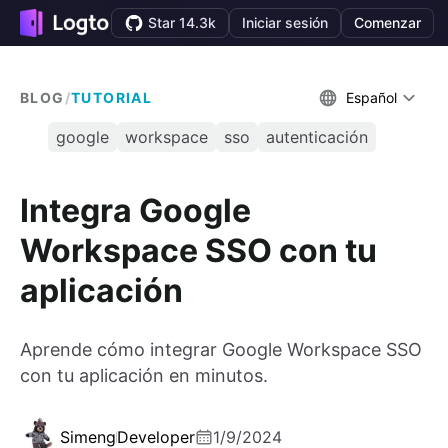
Star 14.3k
Iniciar sesión
Comenzar
BLOG
/
TUTORIAL
Español
google
workspace
sso
autenticación
Integra Google
Workspace SSO con tu
aplicación
Aprende cómo integrar Google Workspace SSO
con tu aplicación en minutos.
Simeng
Developer
1/9/2024