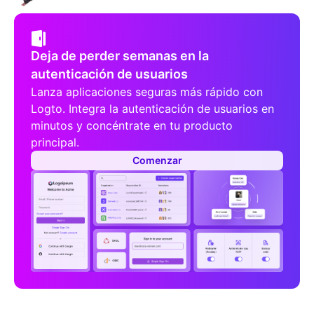
Deja de perder semanas en la
autenticación de usuarios
Lanza aplicaciones seguras más rápido con
Logto. Integra la autenticación de usuarios en
minutos y concéntrate en tu producto
principal.
Comenzar